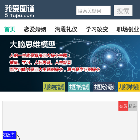
首页
恋爱婚姻
沟通礼仪
学习改变
职场创业
会员
精选
英文版序