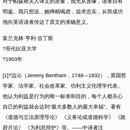
对于帕森斯夫人译文的质量，我无从置喙，读者自有
明鉴。我只想说，她殚精竭虑，追求忠实，从而成功
地向英语读者传达了原文的准确意义。
富兰克林·亨利·吉丁斯
?哥伦比亚大学
?1903年
[1]
?边沁（Jeremy Bentham，1748—1832），英国哲
学家、法学家、社会改革家、功利主义伦理学代表。
他认为利益是行为的唯一标准和目的，每个人都关心
自己的利益就会达到“最大多数人的最大幸福”。著有
《道德与立法原理导论》 《义务论或道德科学》 《政
府片论》 《为利息辩护》等。——中译者注