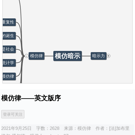
的重复性
明的诞生
么是社会
模仿暗示
-
+
模仿律
暗示力
的统计学
辑模仿律
辑的影响
模仿律——英文版序
尚的模仿
——结语
2021年9月25日
字数：2628
来源：
模仿律
作者：
[法]加布里
论塔尔德