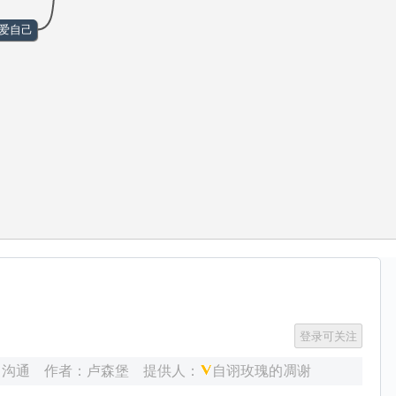
 爱自己
力沟通
作者：
卢森堡
提供人：
自诩玫瑰的凋谢