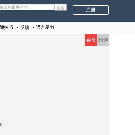
注册
通技巧
＞
反馈
＞
语言暴力
会员
精选
+