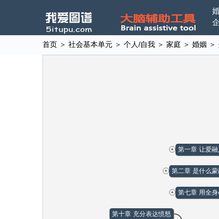
首页
＞
社会基本单元
＞
个人/自我
＞
家庭
＞
婚姻
＞
第一章 让爱
+
第二章 是什么
+
第七章 用全
+
第十章 充分表达愤怒