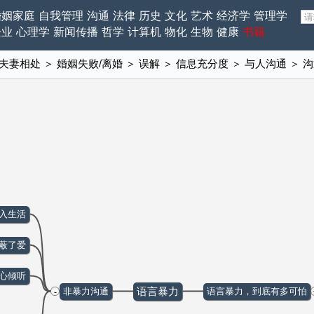
婚姻家庭
自我管理
沟通
法律
历史
文化
艺术
经济学
管理学
企业
心理学
新闻传播
哲学
计算机
物化
生物
健康
书籍
夫妻相处
＞
婚姻失败/离婚
＞
误解
＞
信息充分度
＞
与人沟通
＞
沟
融入生活
蒙蔽了爱
身心倾听
语言暴力
非暴力沟通
语言暴力，到底有多可怕
-