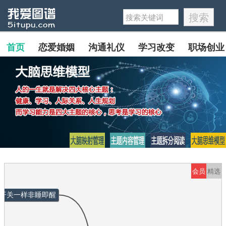
首页
恋爱婚姻
沟通礼仪
学习改变
职场创业
会员
精选
灯开关一样非睡即醒