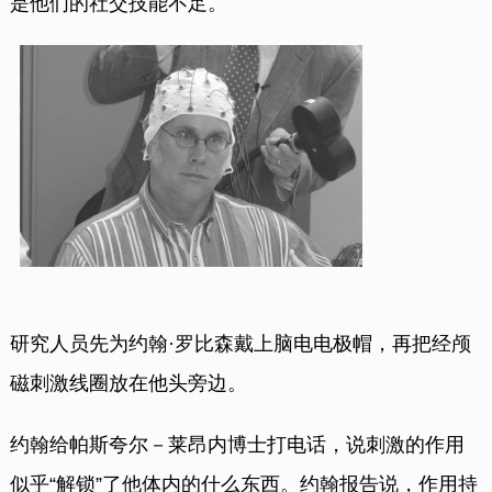
是他们的社交技能不足。
研究人员先为约翰·罗比森戴上脑电电极帽，再把经颅
磁刺激线圈放在他头旁边。
约翰给帕斯夸尔－莱昂内博士打电话，说刺激的作用
似乎“解锁”了他体内的什么东西。约翰报告说，作用持