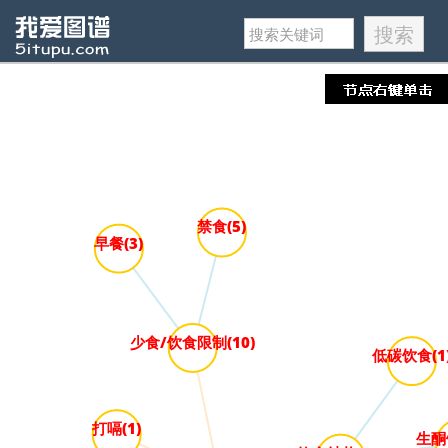
禁食(5)
早餐(3)
少食/饮食限制(10)
低碳饮食(1
打嗝(1)
生酮